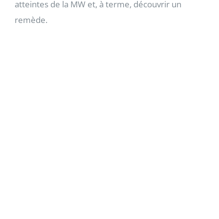
peuvent améliorer la qualité de vie des personnes
atteintes de la MW et, à terme, découvrir un
remède.
La Fondation est la seule organisation au Canada
à se concentrer exclusivement sur la MW et ses
patients.
CONTACTER WMFC
WMFC
55 Albert Street Unit 100
Markham, Ontario L3P 2T4
info@wmfc.ca
TBD