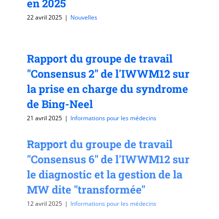
en 2025
22 avril 2025
|
Nouvelles
Lire la suite
Rapport du groupe de travail
"Consensus 2" de l'IWWM12 sur
la prise en charge du syndrome
de Bing-Neel
21 avril 2025
|
Informations pour les médecins
Rapport du groupe de travail
Lire la suite
"Consensus 6" de l'IWWM12 sur
le diagnostic et la gestion de la
MW dite "transformée"
12 avril 2025
|
Informations pour les médecins