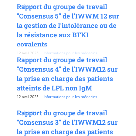
Rapport du groupe de travail
Lire la suite
"Consensus 5" de l'IWWM 12 sur
la gestion de l'intolérance ou de
la résistance aux BTKI
covalents
12 avril 2025
|
Informations pour les médecins
Rapport du groupe de travail
"Consensus 4" de l'IWWM12 sur
Lire la suite
la prise en charge des patients
atteints de LPL non IgM
12 avril 2025
|
Informations pour les médecins
Rapport du groupe de travail
Lire la suite
"Consensus 3" de l'IWWM12 sur
la prise en charge des patients