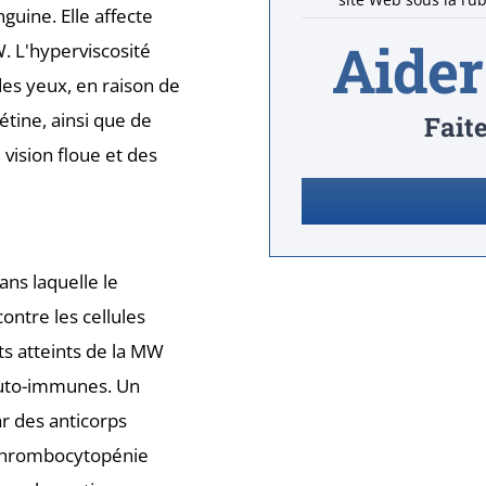
guine. Elle affecte
Aider
. L'hyperviscosité
es yeux, en raison de
étine, ainsi que de
Fait
vision floue et des
ns laquelle le
ontre les cellules
nts atteints de la MW
 auto-immunes. Un
r des anticorps
a thrombocytopénie