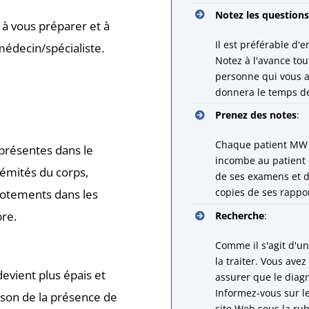
Notez les questions
 à vous préparer et à
Il est préférable d'
médecin/spécialiste.
Notez à l'avance tou
personne qui vous a
donnera le temps de
Prenez des notes
:
Chaque patient MW 
 présentes dans le
incombe au patient e
émités du corps,
de ses examens et d
copies de ses rappo
otements dans les
bre.
Recherche
:
Comme il s'agit d'un
la traiter. Vous ave
devient plus épais et
assurer que le diagn
Informez-vous sur l
ison de la présence de
site Web sous la ru