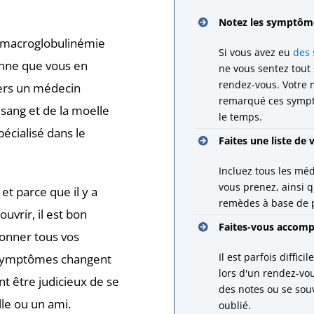
Notez les symptôme
e macroglobulinémie
Si vous avez eu
des 
nne que vous en
ne vous sentez tout
rendez-vous. Votre
vers un médecin
remarqué ces symptô
 sang et de la moelle
le temps.
écialisé dans le
Faites une liste de
Incluez tous les mé
vous prenez, ainsi q
s et parce que
il y a
remèdes à base de 
vrir, il est bon
Faites-vous accomp
ionner tous vos
Il est parfois diffic
s symptômes changent
lors d'un rendez-v
nt être judicieux de se
des notes ou se so
le ou un ami.
oublié.