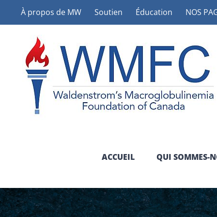
Skip
À propos de MW
Soutien
Éducation
NOS PAG
to
content
ACCUEIL
QUI SOMMES-N