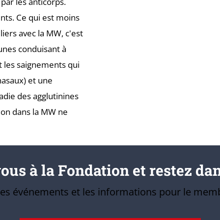
par les anticorps.
nts. Ce qui est moins
iers avec la MW, c'est
unes conduisant à
et les saignements qui
nasaux) et une
adie des agglutinines
tion dans la MW ne
us à la Fondation et restez dan
 les événements et les informations pour le memb