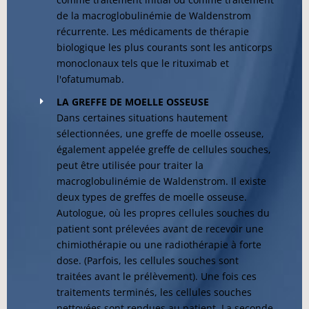
de la macroglobulinémie de Waldenstrom
récurrente. Les médicaments de thérapie
biologique les plus courants sont les anticorps
monoclonaux tels que le rituximab et
l'ofatumumab.
LA GREFFE DE MOELLE OSSEUSE
Dans certaines situations hautement
sélectionnées, une greffe de moelle osseuse,
également appelée greffe de cellules souches,
peut être utilisée pour traiter la
macroglobulinémie de Waldenstrom. Il existe
deux types de greffes de moelle osseuse.
Autologue, où les propres cellules souches du
patient sont prélevées avant de recevoir une
chimiothérapie ou une radiothérapie à forte
dose. (Parfois, les cellules souches sont
traitées avant le prélèvement). Une fois ces
traitements terminés, les cellules souches
nettoyées sont rendues au patient. La seconde