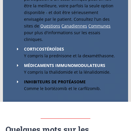
être la meilleure, voire parfois la seule option
disponible - et doit être sérieusement
envisagée par le patient. Consultez l'un des
sites de
Questions
Canadiennes
Communes
pour plus d'informations sur les essais
cliniques.
CORTICOSTÉROÏDES
Y compris la prednisone et la dexaméthasone.
MÉDICAMENTS IMMUNOMODULATEURS
Y compris la thalidomide et la lénalidomide.
INHIBITEURS DE PROTÉASOME
Comme le bortézomib et le carfilzomib.
Quelques mots sur les