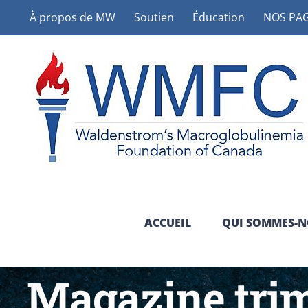
Skip
À propos de MW
Soutien
Éducation
NOS PAG
to
content
ACCUEIL
QUI SOMMES-N
Magazine trim