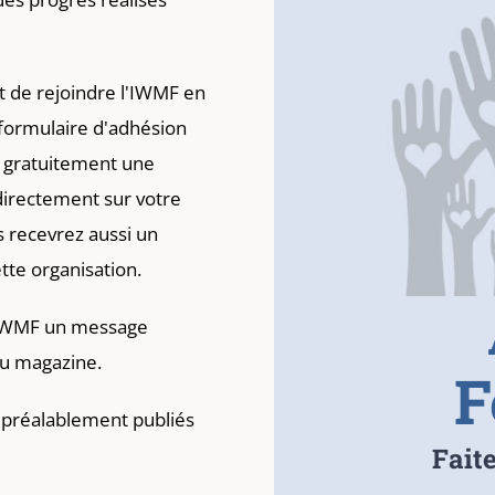
st de rejoindre l'IWMF en
 formulaire d'adhésion
s gratuitement une
directement sur votre
s recevrez aussi un
ette organisation.
'IWMF un message
du magazine.
F
 préalablement publiés
Fait