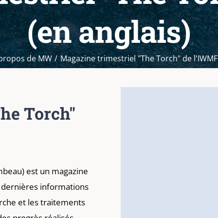
(en anglais)
propos de MW
Magazine trimestriel "The Torch" de l'IWMF 
The Torch"
ambeau) est un magazine
s dernières informations
erche et les traitements
es progrès réalisés