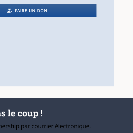
FAIRE UN DON
s le coup !
ership par courrier électronique.