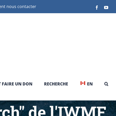
t nous contacter
Facebook
You
 FAIRE UN DON
RECHERCHE
EN
rch" de l'IWMF