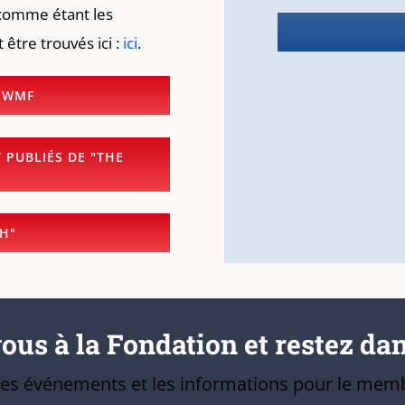
s comme étant les
 être trouvés ici :
ici
.
'IWMF
PUBLIÉS DE "THE
H"
us à la Fondation et restez dan
 les événements et les informations pour le memb