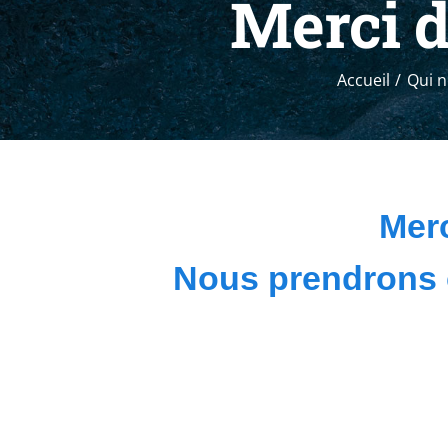
Merci d
Accueil
Qui 
Merc
Nous prendrons c