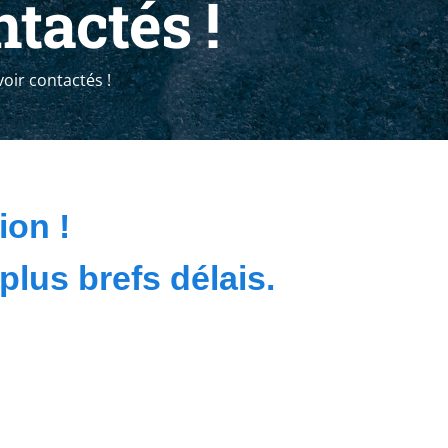
tactés !
oir contactés !
ion !
lus brefs délais.