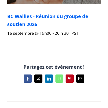
BC Wallies - Réunion du groupe de
soutien 2026
16 septembre @ 19h00
-
20 h 30
PST
Partagez cet événement !
Facebook
X
LinkedIn
WhatsApp
Pinterest
Courriel
: