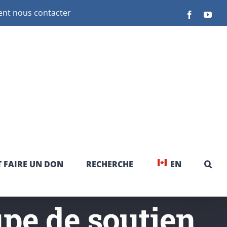
t nous contacter
Facebook
You
 FAIRE UN DON
RECHERCHE
EN
pe de soutien