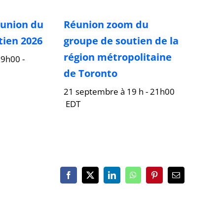
éunion du
Réunion zoom du
tien 2026
groupe de soutien de la
région métropolitaine
19h00
-
de Toronto
21 septembre à 19 h
-
21h00
EDT
Facebook
X
LinkedIn
WhatsApp
Pinterest
Courriel
: